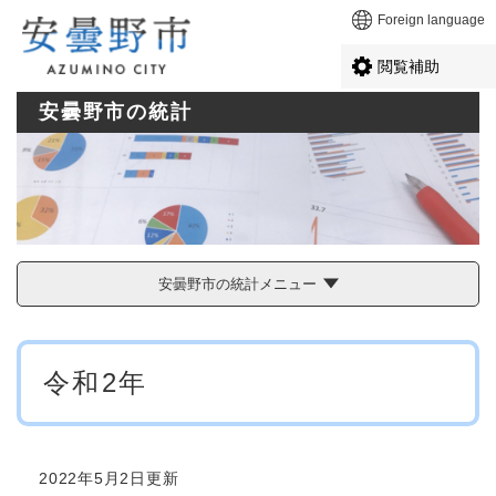
ペ
メニューを飛ばして本文へ
Foreign language
ー
ジ
閲覧補助
の
先
安曇野市の統計
頭
で
す
。
安曇野市の統計メニュー
本
令和2年
文
2022年5月2日更新