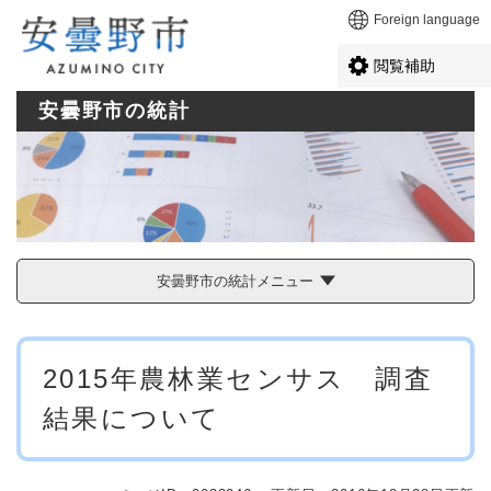
ペ
メニューを飛ばして本文へ
Foreign language
ー
ジ
閲覧補助
の
先
安曇野市の統計
頭
で
す
。
安曇野市の統計メニュー
本
2015年農林業センサス 調査
文
結果について