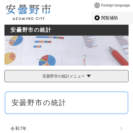
ペ
メニューを飛ばして本文へ
Foreign language
ー
ジ
閲覧補助
の
先
安曇野市の統計
頭
で
す
。
安曇野市の統計メニュー
本
安曇野市の統計
文
令和7年