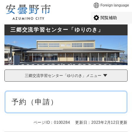
ペ
メニューを飛ばして本文へ
Foreign language
ー
ジ
閲覧補助
の
先
三郷交流学習センター「ゆりのき」
頭
で
す
。
三郷交流学習センター「ゆりのき」メニュー
本
予約（申請）
文
ページID：0100284
更新日：2023年2月12日更新