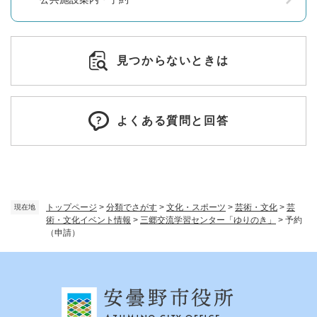
見つからないときは
よくある質問と回答
トップページ
>
分類でさがす
>
文化・スポーツ
>
芸術・文化
>
芸
現在地
術・文化イベント情報
>
三郷交流学習センター「ゆりのき」
>
予約
（申請）