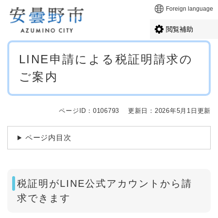
ペ
メニューを飛ばして本文へ
Foreign language
ー
ジ
閲覧補助
の
先
本
頭
LINE申請による税証明請求の
文
で
ご案内
す
。
ページID：0106793
更新日：2026年5月1日更新
ページ内目次
税証明がLINE公式アカウントから請
求できます