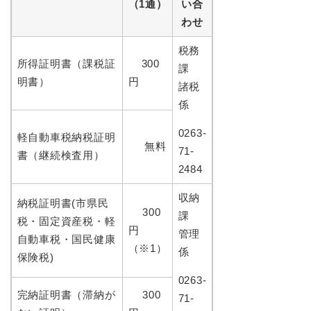
（1通）
い合
わせ
税務
所得証明書（課税証
300
課
明書）
円
諸税
係
0263-
軽自動車税納税証明
無料
71-
書（継続検査用）
2484
収納
納税証明書(市県民
300
課
税・固定資産税・軽
円
管理
自動車税・国民健康
（※1）
係
保険税)
0263-
完納証明書（滞納が
300
71-