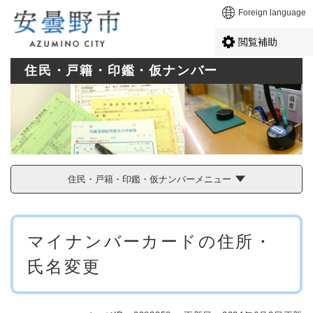
ペ
メニューを飛ばして本文へ
Foreign language
ー
ジ
閲覧補助
の
先
住民・戸籍・印鑑・仮ナンバー
頭
で
す
。
住民・戸籍・印鑑・仮ナンバーメニュー
本
マイナンバーカードの住所・
文
氏名変更