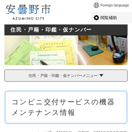
ペ
メニューを飛ばして本文へ
Foreign language
ー
ジ
閲覧補助
の
先
住民・戸籍・印鑑・仮ナンバー
頭
で
す
。
住民・戸籍・印鑑・仮ナンバーメニュー
本
コンビニ交付サービスの機器
文
メンテナンス情報