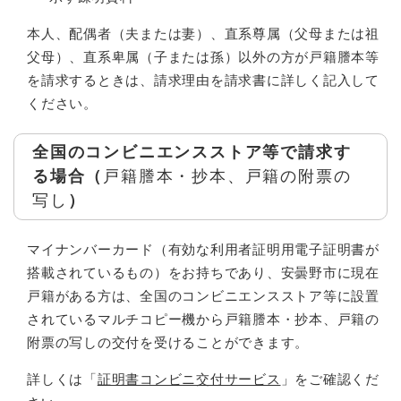
本人、配偶者（夫または妻）、直系尊属（父母または祖
父母）、直系卑属（子または孫）以外の方が戸籍謄本等
を請求するときは、請求理由を請求書に詳しく記入して
ください。
全国のコンビニエンスストア等で請求す
る場合（
戸籍謄本・抄本、戸籍の附票の
写し​
）
マイナンバーカード（有効な利用者証明用電子証明書が
搭載されているもの）をお持ちであり、安曇野市に現在
戸籍がある方は、全国のコンビニエンスストア等に設置
されているマルチコピー機から戸籍謄本・抄本、戸籍の
附票の写しの交付を受けることができます。
詳しくは「
証明書コンビニ交付サービス
」をご確認くだ