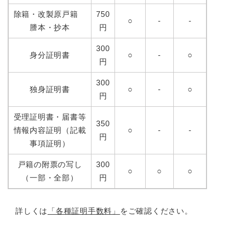
除籍・改製原戸籍
750
○
-
-
謄本・抄本
円
300
身分証明書
○
-
○
円
300
独身証明書
○
-
○
円
受理証明書・届書等
350
情報内容証明（記載
○
-
-
円
事項証明）
戸籍の附票の写し
300
○
○
○
（一部・全部）
円
詳しくは
「各種証明手数料」
をご確認ください。