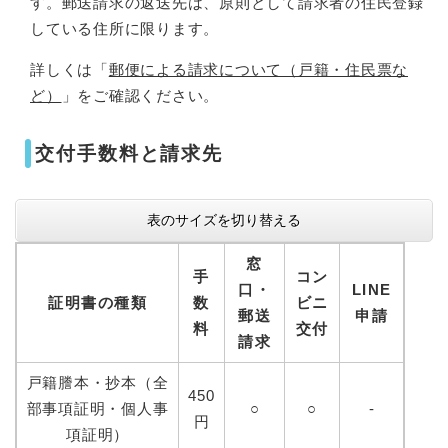
す。郵送請求の返送先は、原則として請求者の住民登録
している住所に限ります。
詳しくは「
郵便による請求について（戸籍・住民票な
ど）
」をご確認ください。
交付手数料と請求先
表のサイズを切り替える
窓
手
コン
口・
LINE
証明書の種類
数
ビニ
郵送
申請
料
交付
請求
戸籍謄本・抄本（全
450
部事項証明・個人事
○
○
-
円
項証明）