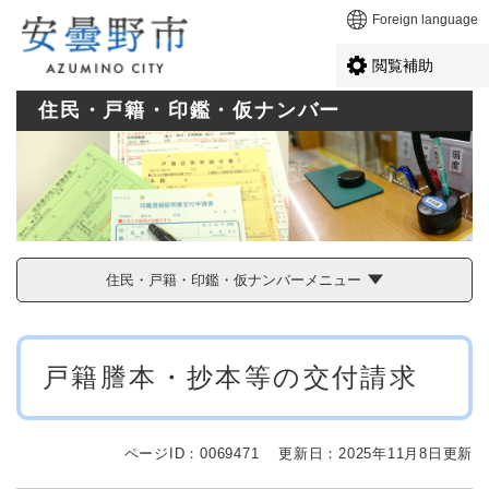
ペ
メニューを飛ばして本文へ
Foreign language
ー
ジ
閲覧補助
の
先
住民・戸籍・印鑑・仮ナンバー
頭
で
す
。
住民・戸籍・印鑑・仮ナンバーメニュー
本
戸籍謄本・抄本等の交付請求
文
ページID：0069471
更新日：2025年11月8日更新