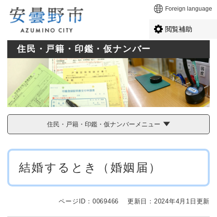
ペ
メニューを飛ばして本文へ
Foreign language
ー
ジ
閲覧補助
の
先
住民・戸籍・印鑑・仮ナンバー
頭
で
す
。
住民・戸籍・印鑑・仮ナンバーメニュー
本
結婚するとき（婚姻届）
文
ページID：0069466
更新日：2024年4月1日更新