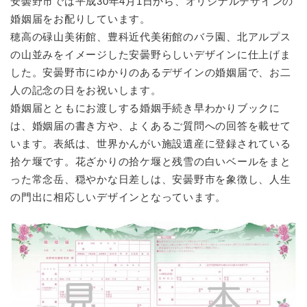
安曇野市では平成30年4月1日から、オリジナルデザインの
婚姻届をお配りしています。
穂高の碌山美術館、豊科近代美術館のバラ園、北アルプス
の山並みをイメージした安曇野らしいデザインに仕上げま
した。安曇野市にゆかりのあるデザインの婚姻届で、お二
人の記念の日をお祝いします。
婚姻届とともにお渡しする婚姻手続き早わかりブックに
は、婚姻届の書き方や、よくあるご質問への回答を載せて
います。表紙は、世界かんがい施設遺産に登録されている
拾ケ堰です。花ざかりの拾ケ堰と残雪の白いベールをまと
った常念岳、穏やかな日差しは、安曇野市を象徴し、人生
の門出に相応しいデザインとなっています。