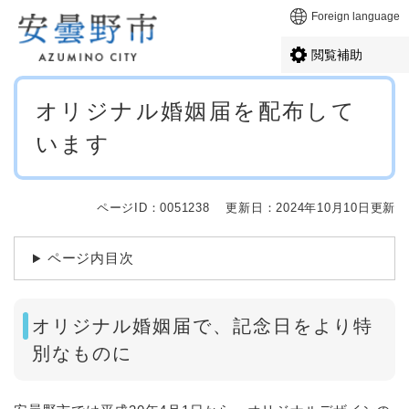
ペ
メニューを飛ばして本文へ
Foreign language
ー
ジ
閲覧補助
の
先
本
頭
オリジナル婚姻届を配布して
文
で
います
す
。
ページID：0051238
更新日：2024年10月10日更新
ページ内目次
オリジナル婚姻届で、記念日をより特
別なものに