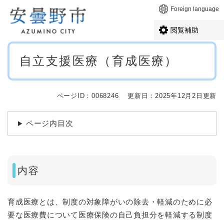
ペ
メニューを飛ばして本文へ
Foreign language
ー
ジ
閲覧補助
の
先
本
頭
自立支援医療（育成医療）
文
で
す
。
ページID：0068246
更新日：2025年12月2日更新
ページ内目次
内容
育成医療とは、制度の対象障がいの除去・軽減のために必
要な医療費について医療保険の自己負担分を軽減する制度