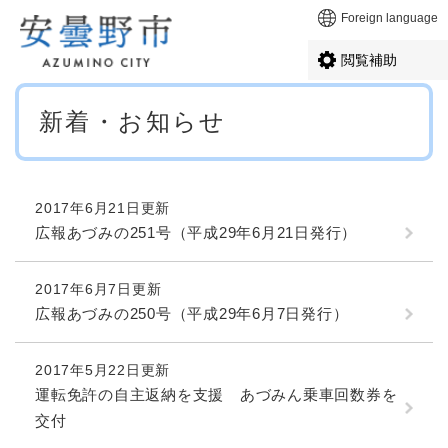
ペ
メニューを飛ばして本文へ
Foreign language
ー
ジ
閲覧補助
の
先
本
頭
新着・お知らせ
文
で
す
。
2017年6月21日更新
広報あづみの251号（平成29年6月21日発行）
2017年6月7日更新
広報あづみの250号（平成29年6月7日発行）
2017年5月22日更新
運転免許の自主返納を支援 あづみん乗車回数券を
交付