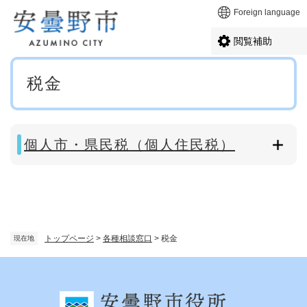
ペ
メニューを飛ばして本文へ
Foreign language
ー
ジ
閲覧補助
の
先
本
頭
税金
文
で
す
。
個人市・県民税（個人住民税）
トップページ
>
各種相談窓口
>
税金
現在地