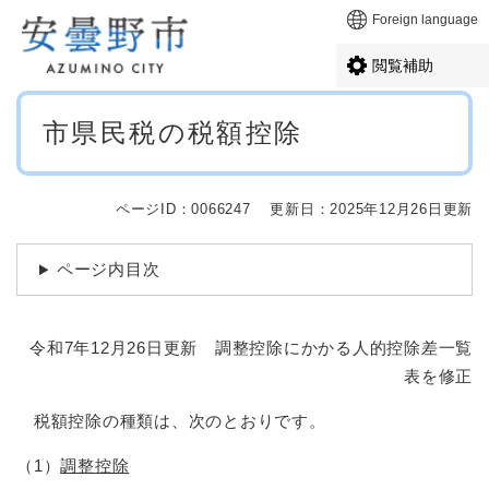
ペ
メニューを飛ばして本文へ
Foreign language
ー
ジ
閲覧補助
の
先
本
頭
市県民税の税額控除
文
で
す
。
ページID：0066247
更新日：2025年12月26日更新
ページ内目次
令和7年12月26日更新 調整控除にかかる人的控除差一覧
表を修正
税額控除の種類は、次のとおりです。
（1）
調整控除