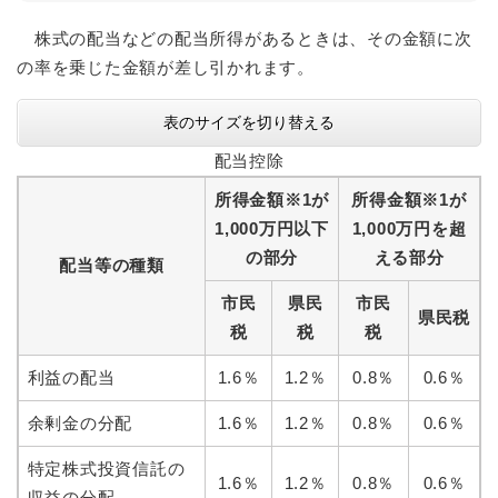
株式の配当などの配当所得があるときは、その金額に次
の率を乗じた金額が差し引かれます。
表のサイズを切り替える
配当控除
所得金額※1が
所得金額※1が
1,000万円以下
1,000万円を超
の部分
える部分
配当等の種類
市民
県民
市民
県民税
税
税
税
利益の配当
1.6％
1.2％
0.8％
0.6％
余剰金の分配
1.6％
1.2％
0.8％
0.6％
特定株式投資信託の
1.6％
1.2％
0.8％
0.6％
収益の分配