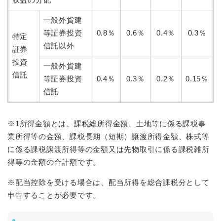
一般外貨建
等証券投資
0.8％
0.6％
0.4％
0.3％
特定
信託以外
証券
投資
一般外貨建
信託
等証券投資
0.4％
0.3％
0.2％
0.15％
信託
※1所得金額とは、課税総所得金額、土地等に係る課税事
業所得等の金額、課税長期（短期）譲渡所得金額、株式等
に係る課税譲渡所得等の金額又は先物取引に係る課税雑所
得等の金額の合計額です。
※配当控除を受ける場合は、配当所得を総合課税分として
申告することが必要です。