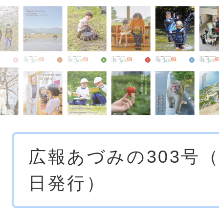
本
広報あづみの303号（
文
日発行）