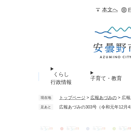
ペ
本文へ
F
ー
ジ
の
先
頭
で
す
。
くらし
子育て・教育
行政情報
トップページ
>
広報あづみの
>
広報
現在地
広報あづみの303号（令和元年12月
足あと