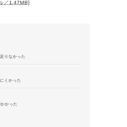
／1.47MB]
が足りなかった
りにくかった
がかかった