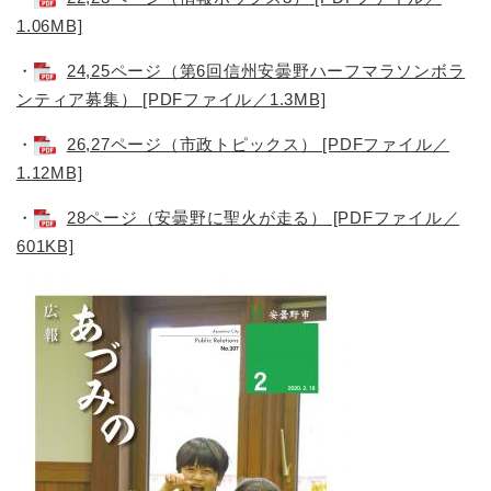
1.06MB]
・
24,25ページ（第6回信州安曇野ハーフマラソンボラ
ンティア募集） [PDFファイル／1.3MB]
・
26,27ページ（市政トピックス） [PDFファイル／
1.12MB]
・
28ページ（安曇野に聖火が走る） [PDFファイル／
601KB]