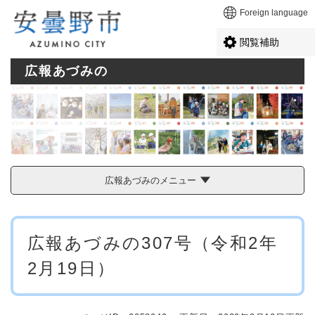
ペ
メニューを飛ばして本文へ
Foreign language
ー
ジ
閲覧補助
の
先
広報あづみの
頭
で
す
。
広報あづみのメニュー
本
広報あづみの307号（令和2年
文
2月19日）