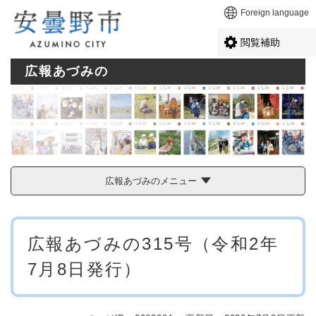
ペ
メニューを飛ばして本文へ
Foreign language
ー
ジ
閲覧補助
の
先
広報あづみの
頭
で
す
。
広報あづみのメニュー
本
広報あづみの315号（令和2年
文
7月8日発行）