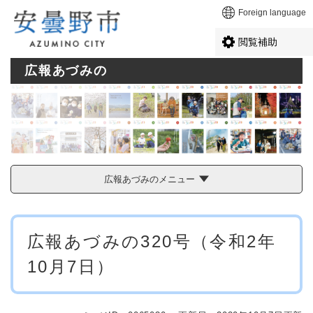
ペ
メニューを飛ばして本文へ
Foreign language
ー
ジ
閲覧補助
の
先
広報あづみの
頭
で
す
。
広報あづみのメニュー
本
広報あづみの320号（令和2年
文
10月7日）