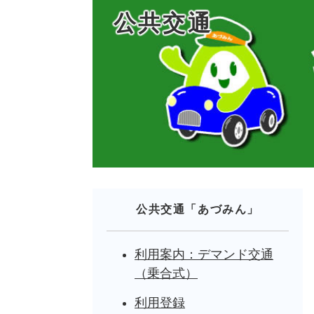
公共交通
公共交通「あづみん」
利用案内：デマンド交通
（乗合式）
利用登録