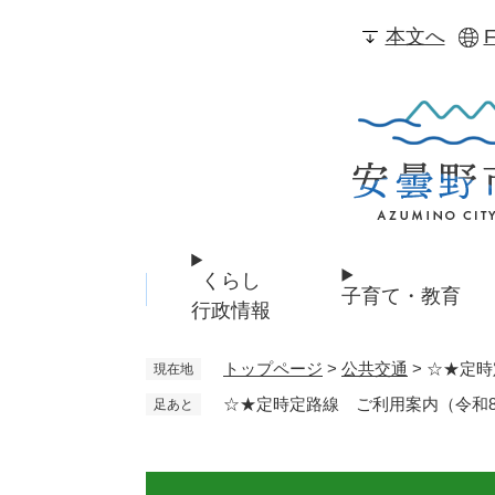
ペ
本文へ
F
ー
ジ
の
先
頭
で
す
。
くらし
子育て・教育
行政情報
トップページ
>
公共交通
>
☆★定時
現在地
☆★定時定路線 ご利用案内（令和8
足あと