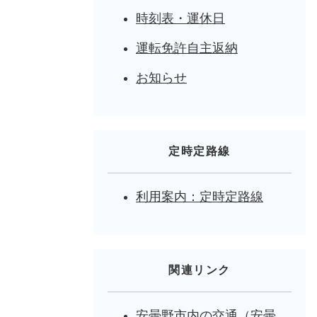
時刻表・運休日
運転免許自主返納
お知らせ
定時定路線
利用案内：定時定路線
関連リンク
安曇野市内の交通（安曇