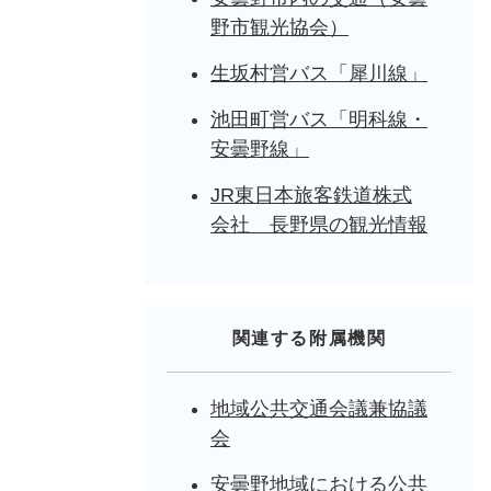
野市観光協会）
生坂村営バス「犀川線」
池田町営バス「明科線・
安曇野線」
JR東日本旅客鉄道株式
会社 長野県の観光情報
関連する附属機関
地域公共交通会議兼協議
会
安曇野地域における公共