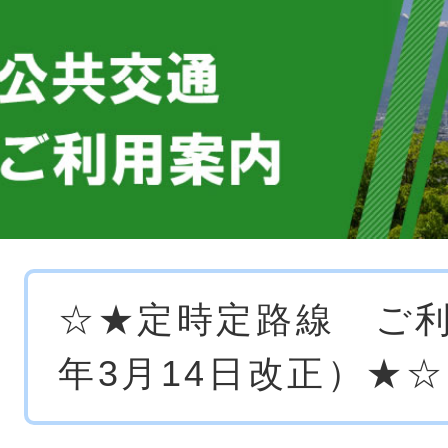
本
☆★定時定路線 ご利
文
年3月14日改正）★☆