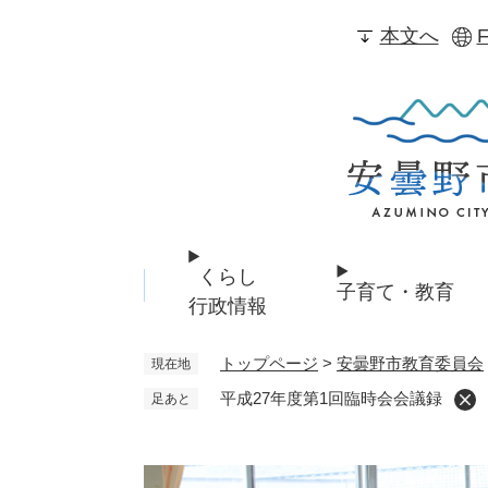
ペ
本文へ
F
ー
ジ
の
先
頭
で
す
。
くらし
子育て・教育
行政情報
トップページ
>
安曇野市教育委員会
現在地
平成27年度第1回臨時会会議録
足あと