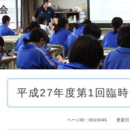
会
本
平成27年度第1回臨
文
ページID：0010046
更新日