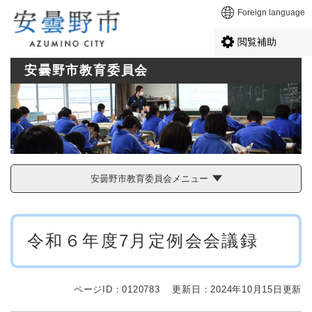
ペ
メニューを飛ばして本文へ
Foreign language
ー
ジ
閲覧補助
の
先
安曇野市教育委員会
頭
で
す
。
安曇野市教育委員会メニュー
本
令和６年度7月定例会会議録
文
ページID：0120783
更新日：2024年10月15日更新