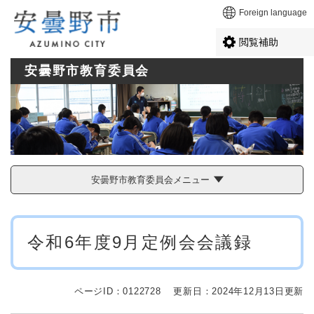
ペ
メニューを飛ばして本文へ
Foreign language
ー
ジ
閲覧補助
の
先
安曇野市教育委員会
頭
で
す
。
安曇野市教育委員会メニュー
本
令和6年度9月定例会会議録
文
ページID：0122728
更新日：2024年12月13日更新