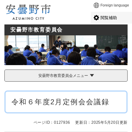
ペ
メニューを飛ばして本文へ
Foreign language
ー
ジ
閲覧補助
の
先
安曇野市教育委員会
頭
で
す
。
安曇野市教育委員会メニュー
本
令和６年度2月定例会会議録
文
ページID：0127936
更新日：2025年5月20日更新