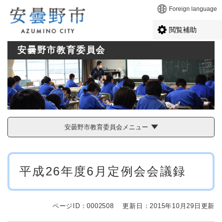
ペ
メニューを飛ばして本文へ
Foreign language
ー
ジ
閲覧補助
の
先
安曇野市教育委員会
頭
で
す
。
安曇野市教育委員会メニュー
本
平成26年度6月定例会会議録
文
ページID：0002508
更新日：2015年10月29日更新