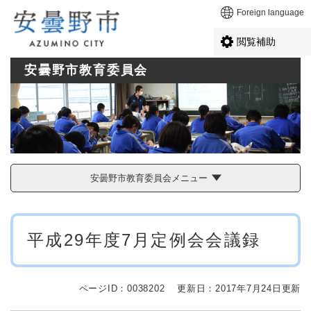
ペ
メニューを飛ばして本文へ
Foreign language
ー
ジ
閲覧補助
の
先
安曇野市教育委員会
頭
で
す
。
安曇野市教育委員会メニュー
本
平成29年度7月定例会会議録
文
ページID：0038202
更新日：2017年7月24日更新