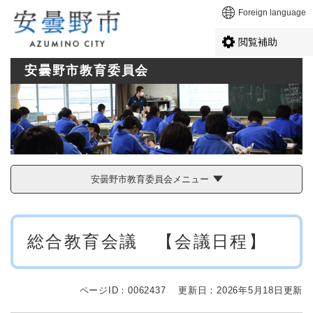
ペ
メニューを飛ばして本文へ
Foreign language
ー
ジ
閲覧補助
の
先
安曇野市教育委員会
頭
で
す
。
安曇野市教育委員会メニュー
本
総合教育会議 【会議日程】
文
ページID：0062437
更新日：2026年5月18日更新