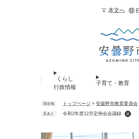
ペ
本文へ
F
ー
ジ
の
先
頭
で
す
。
くらし
子育て・教育
行政情報
トップページ
>
安曇野市教育委員会
現在地
令和2年度12月定例会会議録
足あと