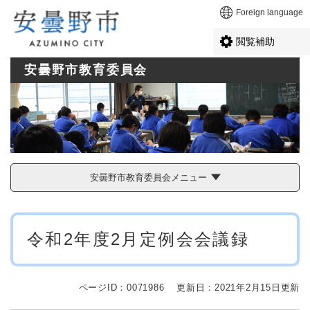
ペ
メニューを飛ばして本文へ
Foreign language
ー
ジ
閲覧補助
の
先
安曇野市教育委員会
頭
で
す
。
安曇野市教育委員会メニュー
本
令和2年度2月定例会会議録
文
ページID：0071986
更新日：2021年2月15日更新