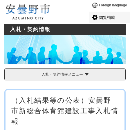
ペ
メニューを飛ばして本文へ
Foreign language
ー
ジ
閲覧補助
の
先
入札・契約情報
頭
で
す
。
入札・契約情報メニュー
本
（入札結果等の公表）安曇野
文
市新総合体育館建設工事入札情
報