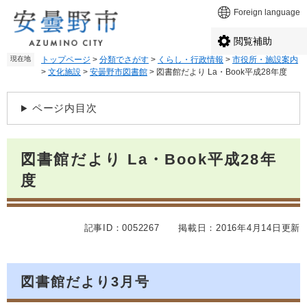
ペ
メ
Foreign language
ー
ニ
ジ
ュ
閲覧補助
の
ー
現在地
トップページ
>
分類でさがす
>
くらし・行政情報
>
市役所・施設案内
先
を
>
文化施設
>
安曇野市図書館
>
図書館だより La・Book平成28年度
頭
飛
で
ば
本
す
し
ページ内目次
文
。
て
本
文
図書館だより La・Book平成28年
へ
度
記事ID：0052267
掲載日：2016年4月14日更新
図書館だより3月号