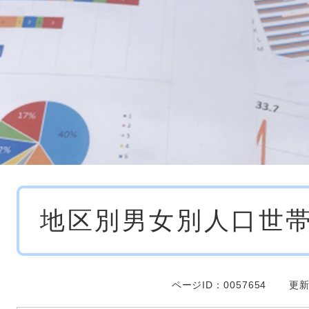
本
地区別男女別人口世
文
ページID：0057654
更新