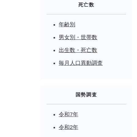
死亡数
年齢別
男女別・世帯数
出生数・死亡数
毎月人口異動調査
国勢調査
令和7年
令和2年