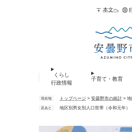
ペ
本文へ
F
ー
ジ
の
先
頭
で
す
。
くらし
子育て・教育
行政情報
トップページ
>
安曇野市の統計
>
地
現在地
地区別男女別人口世帯（令和元年）
足あと