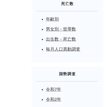
死亡数
年齢別
男女別・世帯数
出生数・死亡数
毎月人口異動調査
国勢調査
令和7年
令和2年