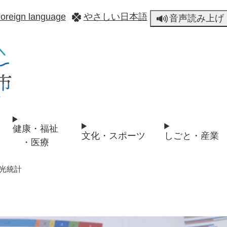
メニューを飛ばして本文へ
oreign language
やさしい日本語
音声読み上げ
健康・福祉
文化・スポーツ
しごと・産業
・医療
光統計