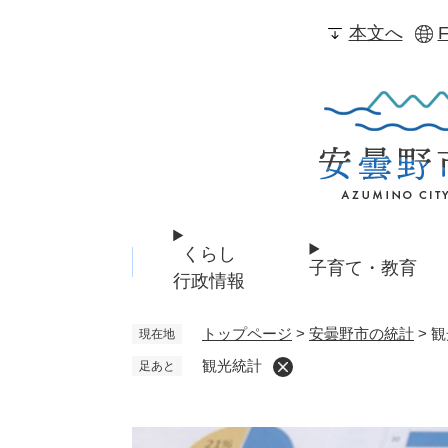
ペ
本文へ
F
ー
ジ
の
先
頭
で
す
。
くらし
子育て・教育
行政情報
トップページ
>
安曇野市の統計
>
観
現在地
観光統計
足あと