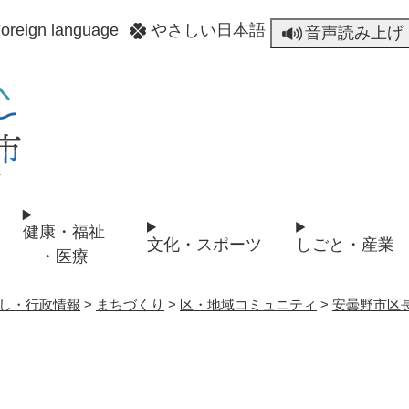
メニューを飛ばして本文へ
oreign language
やさしい日本語
音声読み上げ
健康・福祉
文化・スポーツ
しごと・産業
・医療
し・行政情報
>
まちづくり
>
区・地域コミュニティ
>
安曇野市区