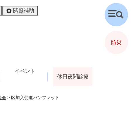
閲覧補助
検
索
防災
イベント
休日夜間診療
長会
>
区加入促進パンフレット