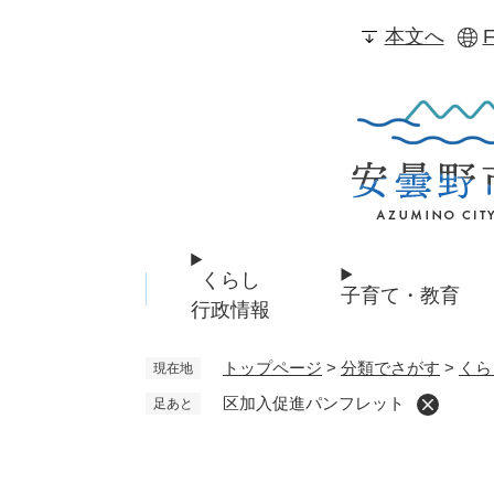
ペ
本文へ
F
ー
ジ
の
先
頭
で
す
。
くらし
子育て・教育
行政情報
トップページ
>
分類でさがす
>
くら
現在地
区加入促進パンフレット
足あと