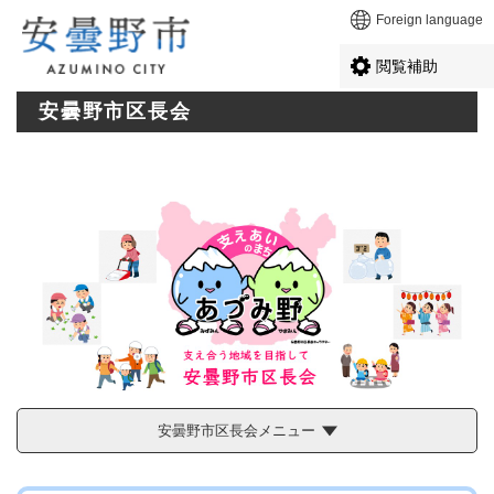
ペ
メニューを飛ばして本文へ
Foreign language
ー
ジ
閲覧補助
の
先
安曇野市区長会
頭
で
す
。
安曇野市区長会メニュー