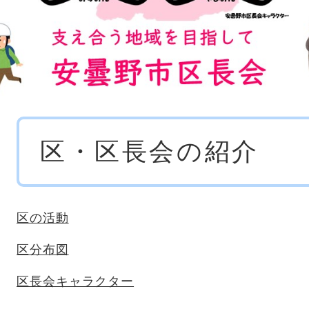
本
区・区長会の紹介
文
区の活動
区分布図
区長会キャラクター