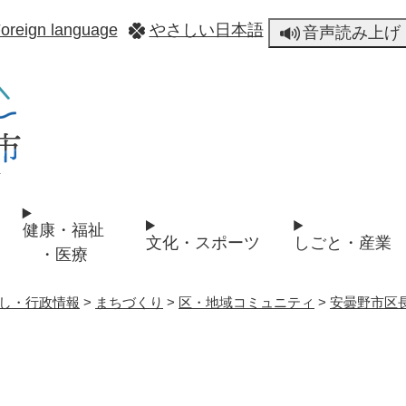
メニューを飛ばして本文へ
oreign language
やさしい日本語
音声読み上げ
健康・福祉
文化・スポーツ
しごと・産業
・医療
し・行政情報
>
まちづくり
>
区・地域コミュニティ
>
安曇野市区