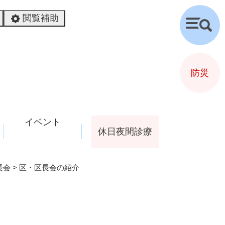
閲覧補助
検
索
防災
イベント
休日夜間診療
長会
>
区・区長会の紹介