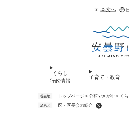
ペ
本文へ
F
ー
ジ
の
先
頭
で
す
。
くらし
子育て・教育
行政情報
トップページ
>
分類でさがす
>
くら
現在地
区・区長会の紹介
足あと