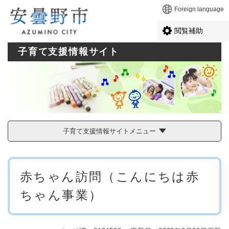
ペ
メニューを飛ばして本文へ
Foreign language
ー
ジ
閲覧補助
の
先
子育て支援情報サイト
頭
で
す
。
子育て支援情報サイトメニュー
本
赤ちゃん訪問（こんにちは赤
文
ちゃん事業）