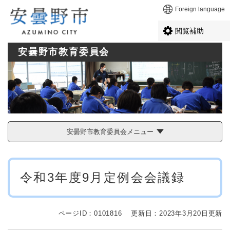
ペ
メニューを飛ばして本文へ
Foreign language
ー
ジ
閲覧補助
の
先
安曇野市教育委員会
頭
で
す
。
安曇野市教育委員会メニュー
本
令和3年度9月定例会会議録
文
ページID：0101816
更新日：2023年3月20日更新