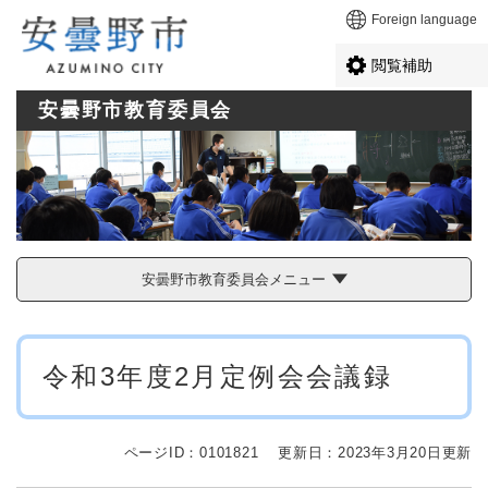
ペ
メニューを飛ばして本文へ
Foreign language
ー
ジ
閲覧補助
の
先
安曇野市教育委員会
頭
で
す
。
安曇野市教育委員会メニュー
本
令和3年度2月定例会会議録
文
ページID：0101821
更新日：2023年3月20日更新