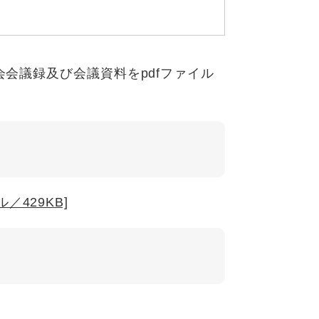
会会議録及び会議資料をpdfファイル
／429KB]