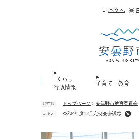
ペ
本文へ
F
ー
ジ
の
先
頭
で
す
。
くらし
子育て・教育
行政情報
トップページ
>
安曇野市教育委員会
現在地
令和4年度12月定例会会議録
足あと