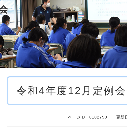
会
本
令和4年度12月定例
文
ページID：0102750
更新日