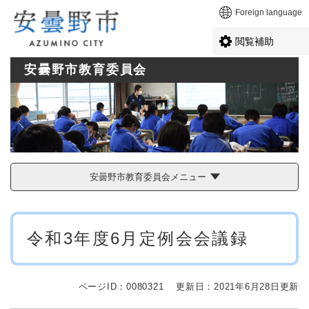
ペ
メニューを飛ばして本文へ
Foreign language
ー
ジ
閲覧補助
の
先
安曇野市教育委員会
頭
で
す
。
安曇野市教育委員会メニュー
本
令和3年度6月定例会会議録
文
ページID：0080321
更新日：2021年6月28日更新