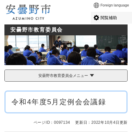
ペ
メニューを飛ばして本文へ
Foreign language
ー
ジ
閲覧補助
の
先
安曇野市教育委員会
頭
で
す
。
安曇野市教育委員会メニュー
本
令和4年度5月定例会会議録
文
ページID：0097134
更新日：2022年10月4日更新