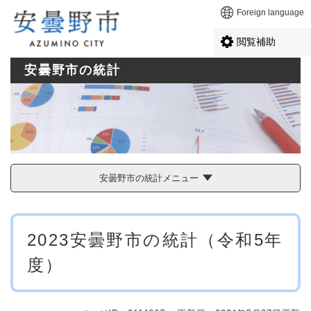
ペ
メニューを飛ばして本文へ
Foreign language
ー
ジ
閲覧補助
の
先
安曇野市の統計
頭
で
す
。
安曇野市の統計メニュー
本
2023安曇野市の統計（令和5年
文
度）