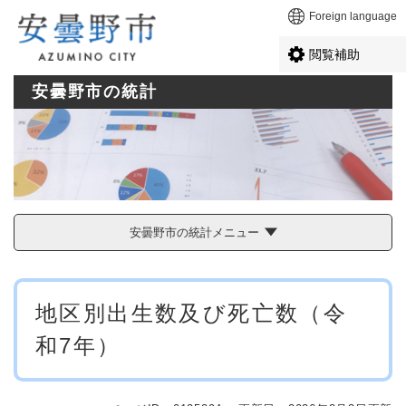
ペ
メニューを飛ばして本文へ
Foreign language
ー
ジ
閲覧補助
の
先
安曇野市の統計
頭
で
す
。
安曇野市の統計メニュー
本
地区別出生数及び死亡数（令
文
和7年）