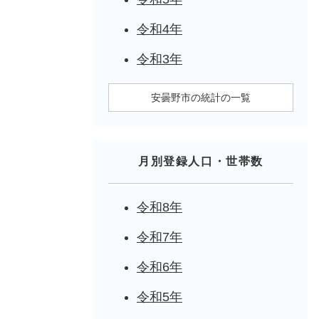
令和4年
令和3年
安曇野市の統計の一覧
月別登録人口・世帯数
令和8年
令和7年
令和6年
令和5年