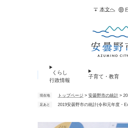
ペ
本文へ
F
ー
ジ
の
先
頭
で
す
。
くらし
子育て・教育
行政情報
トップページ
>
安曇野市の統計
>
2
現在地
2019安曇野市の統計(令和元年度・Exc
足あと