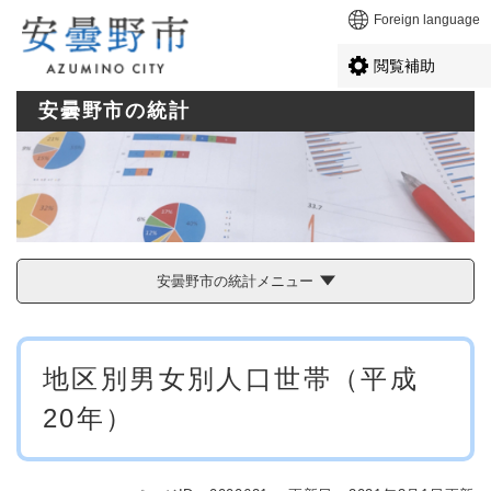
ペ
メニューを飛ばして本文へ
Foreign language
ー
ジ
閲覧補助
の
先
安曇野市の統計
頭
で
す
。
安曇野市の統計メニュー
本
地区別男女別人口世帯（平成
文
20年）