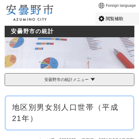
ペ
メニューを飛ばして本文へ
Foreign language
ー
ジ
閲覧補助
の
先
安曇野市の統計
頭
で
す
。
安曇野市の統計メニュー
本
地区別男女別人口世帯（平成
文
21年）