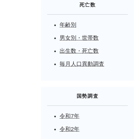
死亡数
年齢別
男女別・世帯数
出生数・死亡数
毎月人口異動調査
国勢調査
令和7年
令和2年