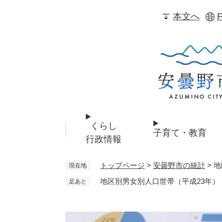
ペ
本文へ
F
ー
ジ
の
先
頭
で
す
。
くらし
子育て・教育
行政情報
トップページ
>
安曇野市の統計
>
地
現在地
地区別男女別人口世帯（平成23年）
足あと