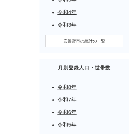
令和4年
令和3年
安曇野市の統計の一覧
月別登録人口・世帯数
令和8年
令和7年
令和6年
令和5年