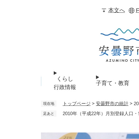
ペ
本文へ
F
ー
ジ
の
先
頭
で
す
。
くらし
子育て・教育
行政情報
トップページ
>
安曇野市の統計
>
2
現在地
2010年（平成22年）月別登録人口
足あと