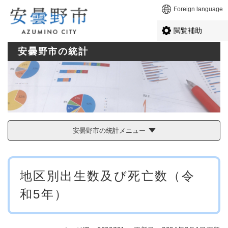
ペ
メニューを飛ばして本文へ
Foreign language
ー
ジ
閲覧補助
の
先
安曇野市の統計
頭
で
す
。
安曇野市の統計メニュー
本
地区別出生数及び死亡数（令
文
和5年）