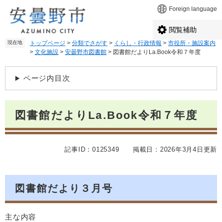
ペ
メ
Foreign language
ー
ニ
ジ
ュ
閲覧補助
の
ー
現在地
トップページ
>
分類でさがす
>
くらし・行政情報
>
市役所・施設案内
先
を
>
文化施設
>
安曇野市図書館
>
図書館だよりLa.Book令和７年度
頭
飛
で
ば
本
す
し
ページ内目次
文
。
て
本
文
図書館だよりLa.Book令和７年度
へ
記事ID：0125349
掲載日：2026年3月4日更新
図書館だより３月号
主な内容